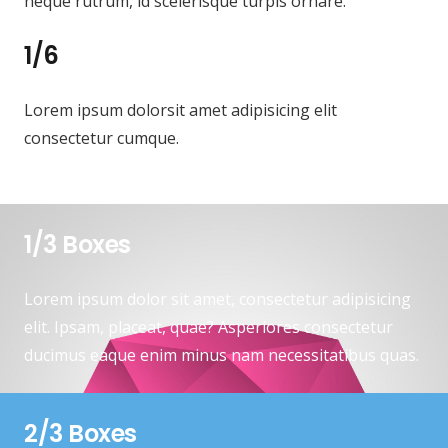
neque rutrum, id scelerisque turpis ornare.
1/6
Lorem ipsum dolorsit amet adipisicing elit
consectetur cumque.
1/3 Boxes
Lorem ipsum dolor sit amet, consectetur adipisicing
elit. Ipsam, placeat, quae? Asperiores consectetur
ducimus eaque enim minus nam necessitatibus quas.
2/3 Boxes