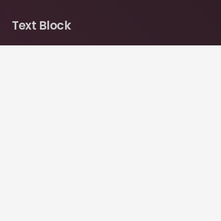
Text Block
Add any content element into this footer section via
Visual Composer. Also you can change sizes, colors,
background image of all footer sections.
Goodbuy unconvenient widget-oriented content of
footer areas! Customize your footer as any other
page section!
Recent Posts
This Post Looks Beautiful even with Long
Interesting Title