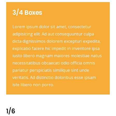
3/4 Boxes
Lorem ipsum dolor sit amet, consectetur
adipisicing elit. Ad aut consequuntur culpa
dicta dignissimos dolorem excepturi expedita,
explicabo facere hic impedit in inventore ipsa
iusto libero magnam maiores molestiae natus
necessitatibus obcaecati odio officia omnis
pariatur perspiciatis similique sint unde
veritatis. Ad distinctio doloribus esse ipsam
iste libero non porro.
1/6