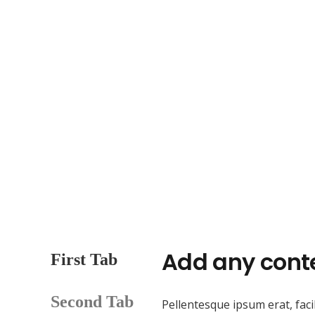
Add any cont
First Tab
Second Tab
Pellentesque ipsum erat, facil